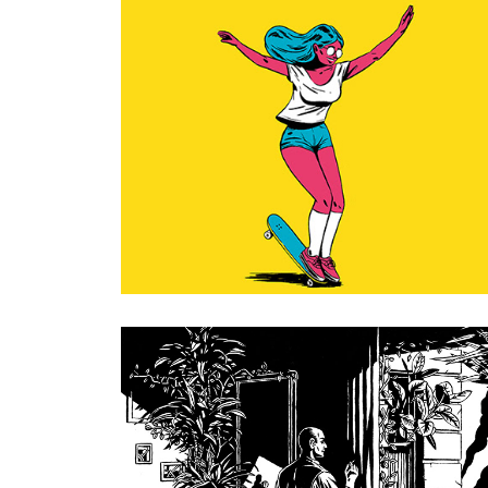
SOSH 
FREESTYLE 
CUP '17
PLAGIARISM